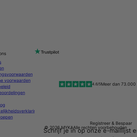
ons
s
en
ingsvoorwaarden
e voorwaarden
Meer dan 73.000 
4.6/5
eleid
oordelingen
log
lijkheidsverklaring
rroepen
Registreer & Bespaar
© 2026 MYKA
Alle rechten voorbehouden
Schrijf je in op onze e-maillijst