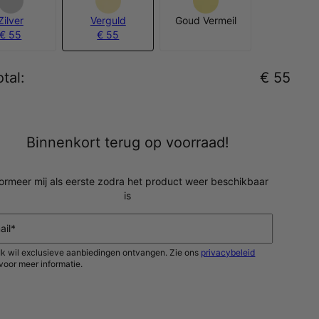
Zilver
Verguld
Goud Vermeil
€ 55
€ 55
tal
:
€ 55
Binnenkort terug op voorraad!
formeer mij als eerste zodra het product weer beschikbaar
is
ail*
Ik wil exclusieve aanbiedingen ontvangen. Zie ons
privacybeleid
voor meer informatie.
HOUD MIJ OP DE HOOGTE