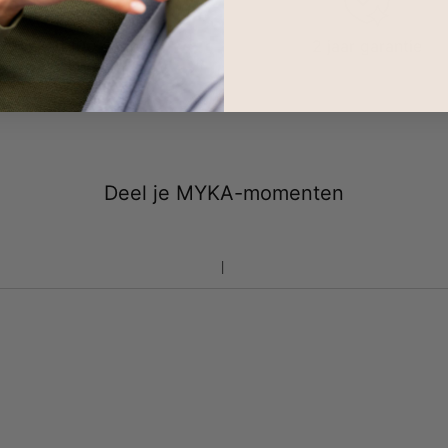
Binnen 100 dagen
2 jaar garantie
retourneren
Deel je MYKA-momenten