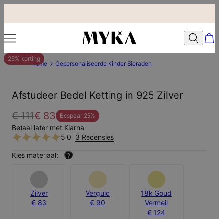
25% korting
Home
Gepersonaliseerde Kinder Sieraden
Afstudeer Bedel Ketting in 925 Zilver
€ 111
€ 83
Bespaar
25
%
Betaal later met Klarna
5.0
3 Recensies
Kies materiaal:
?
Zilver
Verguld
18k Goud
€ 83
€ 90
Vermeil
€ 124