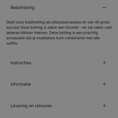
Beschrijving
Geef onze beldketting als afstudeercadeau en vier dit grote
succes! Deze ketting is zeker een favoriet - en zal zeker veel
jaloerse blikken trekken. Deze ketting is een prachtig
accessoire dat je moeiteloos kunt combineren met alle
outfits.
Instructies
voor uitleg over de kettinglengte.
Klik hier
Informatie
Lees over onze
.
veiligheidswaarschuwing voor kinderen
Gelieve
ons te mailen
met uw vragen of opmerkingen.
ID:
110-01-1372-02
Belangrijkste Materiaal
Sterling zilver 0.925
Levering en retouren
Afmetingen
32.51mm x 6.1mm
Kettingtype
Box Ketting
Kettinglengte
35 cm / 40 cm / 45 cm / 50 cm / 55 cm
U kunt de verzendopties kiezen bij bestellen: