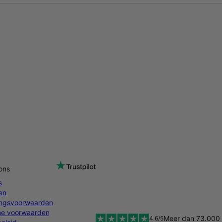
ons
s
en
ingsvoorwaarden
e voorwaarden
Meer dan 73.000 
4.6/5