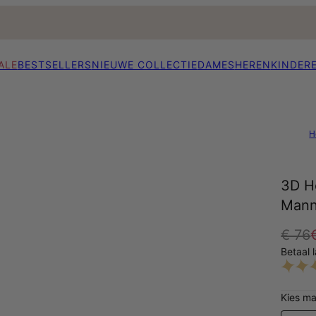
ALE
BESTSELLERS
NIEUWE COLLECTIE
DAMES
HEREN
KINDER
H
3D H
Manne
€ 76
Betaal 
Kies ma