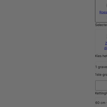
Roest
Selecte
Z
d
Kies he
1 grave
1ste gr
Ketting
60 cm -