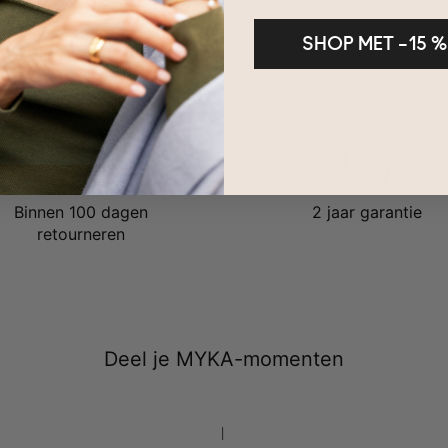
SHOP MET –15 %
Binnen 100 dagen
2 jaar garantie
retourneren
Deel je MYKA-momenten