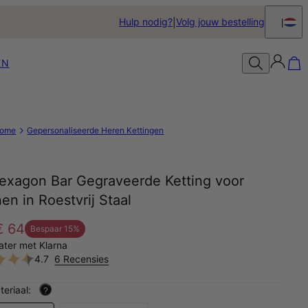
Hulp nodig?
Volg jouw bestelling
EN
ome
Gepersonaliseerde Heren Kettingen
exagon Bar Gegraveerde Ketting voor
n in Roestvrij Staal
€ 64
Bespaar
15
%
later met Klarna
4.7
6 Recensies
teriaal:
?