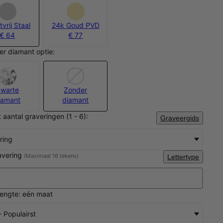
vrij Staal
24k Goud PVD
€ 64
€ 77
er diamant optie:
warte
Zonder
iamant
diamant
t aantal graveringen (1 - 6):
Graveergids
ring
avering
(Maximaal 16 tekens)
Lettertype
lengte: eén maat
 Populairst