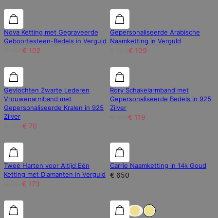
30% korting
30% korting
30% korting
Nova Ketting met Gegraveerde
Gepersonaliseerde Arabische
Geboortesteen-Bedels in Verguld
Naamketting in Verguld
€ 146
€ 102
€ 156
€ 109
30% korting
30% korting
30% korting
Gevlochten Zwarte Lederen
Rory Schakelarmband met
Vrouwenarmband met
Gepersonaliseerde Bedels in 925
Gepersonaliseerde Kralen in 925
Zilver
Zilver
€ 170
€ 119
€ 100
€ 70
25% korting
25% korting
Twee Harten voor Altijd Eén
Carrie Naamketting in 14k Goud
Ketting met Diamanten in Verguld
€ 650
€ 231
€ 173
30% korting
30% korting
30% korting