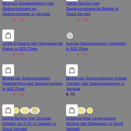
Bloesem Schakelketting met
Candy Ketting met
Geboortebloem en
Gepersonaliseerde Bedels in
Geboortesteen in Verguld
Goud Vermeil
€ 186
€ 130
€ 276
€ 193
30% korting
30% korting
Uitverkocht
Linda Armband met Gegraveerde
Aurora Geboortesteen Oorbellen
Kralen in 925 Zilver
in 925 Zilver
€ 170
€ 119
€ 151
€ 113
30% korting
30% korting
Bloeiende Geboortebloem
Bloeiende Geboortebloem Initiaal
Naamketting met Geboortesteen
Creolen met Geboortestenen in
in 925 Zilver
Verguld
€ 180
€ 126
€ 75
25% korting
25% korting
30% korting
Delina Ketting met Druppel
Cirkelvormige Levensboom
Initialen en 0,25 ct Diamant in
Ketting met Diamanten in Goud
Goud Vermeil
Vermeil