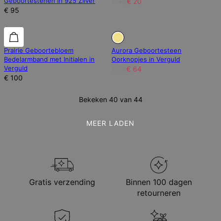
Geboortestenen in 925 Zilver
€ 40
€ 20
€ 95
15% korting
Prairie Geboortebloem
Aurora Geboortesteen
Bedelarmband met Initialen in
Oorknopjes in Verguld
Verguld
€ 76
€ 64
€ 100
Bekeken 40 van 44
MEER LADEN
Gratis verzending
Binnen 100 dagen
retourneren