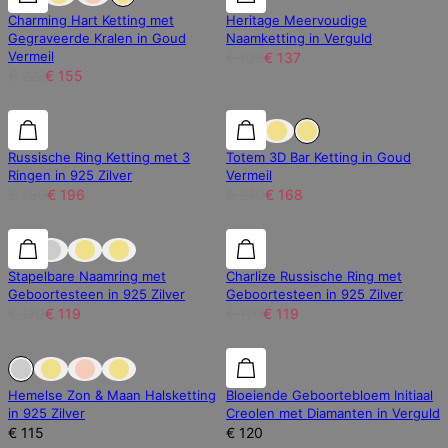
Charming Hart Ketting met
Heritage Meervoudige
Gegraveerde Kralen in Goud
Naamketting in Verguld
Vermeil
€ 196
€ 137
€ 222
€ 155
30% korting
30% korting
30% korting
Russische Ring Ketting met 3
Totem 3D Bar Ketting in Goud
Ringen in 925 Zilver
Vermeil
€ 280
€ 196
€ 240
€ 168
30% korting
30% korting
30% korting
Stapelbare Naamring met
Charlize Russische Ring met
Geboortesteen in 925 Zilver
Geboortesteen in 925 Zilver
€ 170
€ 119
€ 170
€ 119
Uitverkocht
Uitverkocht
Labdiamanten
Hemelse Zon & Maan Halsketting
Bloeiende Geboortebloem Initiaal
in 925 Zilver
Creolen met Diamanten in Verguld
€ 115
€ 120