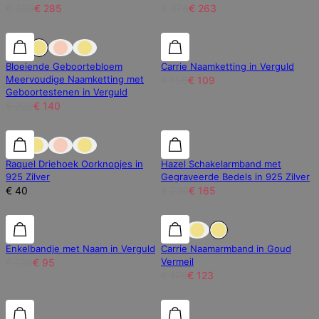
€ 380
€ 285
€ 376
€ 263
30% korting
30% korting
30% korting
Bloeiende Geboortebloem
Carrie Naamketting in Verguld
Meervoudige Naamketting met
€ 156
€ 109
Geboortestenen in Verguld
€ 200
€ 140
30% korting
Raquel Driehoek Oorknopjes in
Hazel Schakelarmband met
925 Zilver
Gegraveerde Bedels in 925 Zilver
€ 40
€ 236
€ 165
30% korting
30% korting
30% korting
Enkelbandje met Naam in Verguld
Carrie Naamarmband in Goud
Vermeil
€ 136
€ 95
€ 176
€ 123
30% korting
30% korting
30% korting