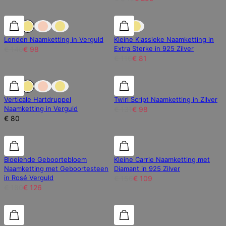
30% korting
30% korting
30% korting
Londen Naamketting in Verguld
Kleine Klassieke Naamketting in
Extra Sterke in 925 Zilver
€ 140
€ 98
€ 116
€ 81
25% korting
Verticale Hartdruppel
Twirl Script Naamketting in Zilver
Naamketting in Verguld
€ 131
€ 98
€ 80
30% korting
30% korting
30% korting
Bloeiende Geboortebloem
Kleine Carrie Naamketting met
Naamketting met Geboortesteen
Diamant in 925 Zilver
in Rosé Verguld
€ 156
€ 109
€ 180
€ 126