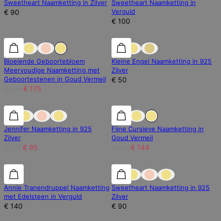
Sweetheart Naamketting in Zilver
Sweetheart Naamketting in
Verguld
€ 90
€ 100
30% korting
30% korting
Bloeiende Geboortebloem
Kleine Engel Naamketting in 925
Meervoudige Naamketting met
Zilver
Geboortestenen in Goud Vermeil
€ 50
€ 250
€ 175
30% korting
30% korting
30% korting
Jennifer Naamketting in 925
Fijne Cursieve Naamketting in
Zilver
Goud Vermeil
€ 136
€ 95
€ 206
€ 144
Annie Tranendruppel Naamketting
Sweetheart Naamketting in 925
met Edelsteen in Verguld
Zilver
€ 140
€ 90