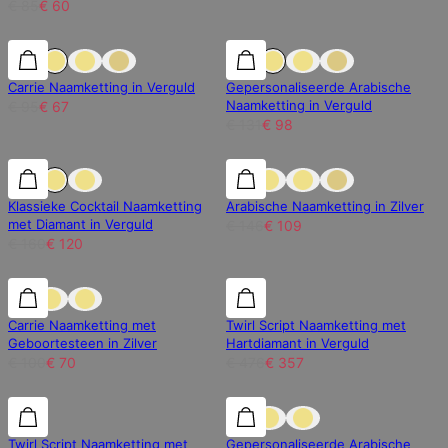
€ 85
€ 60
30% korting
30% korting
25% korting
Carrie Naamketting in Verguld
Gepersonaliseerde Arabische
Naamketting in Verguld
€ 95
€ 67
€ 131
€ 98
25% korting
25% korting
25% korting
Klassieke Cocktail Naamketting
Arabische Naamketting in Zilver
met Diamant in Verguld
€ 146
€ 109
€ 160
€ 120
30% korting
30% korting
25% korting
Carrie Naamketting met
Twirl Script Naamketting met
Geboortesteen in Zilver
Hartdiamant in Verguld
€ 100
€ 70
€ 476
€ 357
25% korting
25% korting
25% korting
Twirl Script Naamketting met
Gepersonaliseerde Arabische