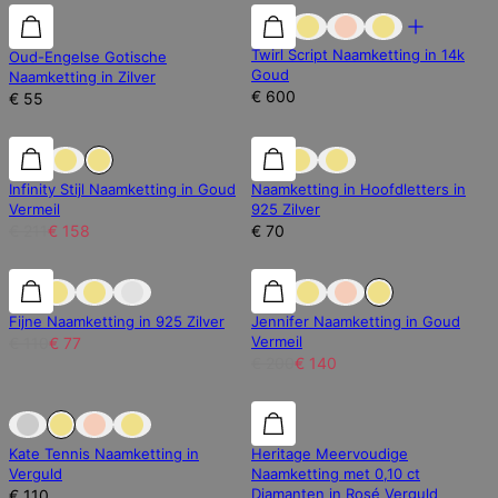
Twirl Script Naamketting in 14k
Oud-Engelse Gotische
Goud
Naamketting in Zilver
€ 600
€ 55
25% korting
25% korting
Infinity Stijl Naamketting in Goud
Naamketting in Hoofdletters in
Vermeil
925 Zilver
€ 211
€ 158
€ 70
30% korting
30% korting
30% korting
Fijne Naamketting in 925 Zilver
Jennifer Naamketting in Goud
Vermeil
€ 110
€ 77
€ 200
€ 140
Uitverkocht
Uitverkocht
12% korting
Kate Tennis Naamketting in
Heritage Meervoudige
Verguld
Naamketting met 0,10 ct
Diamanten in Rosé Verguld
€ 110