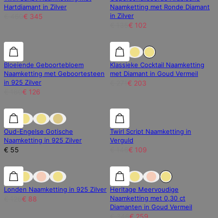
Hartdiamant in Zilver
Naamketting met Ronde Diamant
in Zilver
€ 460
€ 345
€ 135
€ 102
30% korting
30% korting
25% korting
Bloeiende Geboortebloem
Klassieke Cocktail Naamketting
Naamketting met Geboortesteen
met Diamant in Goud Vermeil
in 925 Zilver
€ 271
€ 203
€ 180
€ 126
25% korting
Oud-Engelse Gotische
Twirl Script Naamketting in
Naamketting in 925 Zilver
Verguld
€ 55
€ 146
€ 109
30% korting
30% korting
25% korting
Londen Naamketting in 925 Zilver
Heritage Meervoudige
Naamketting met 0,30 ct
€ 126
€ 88
Diamanten in Goud Vermeil
€ 346
€ 259