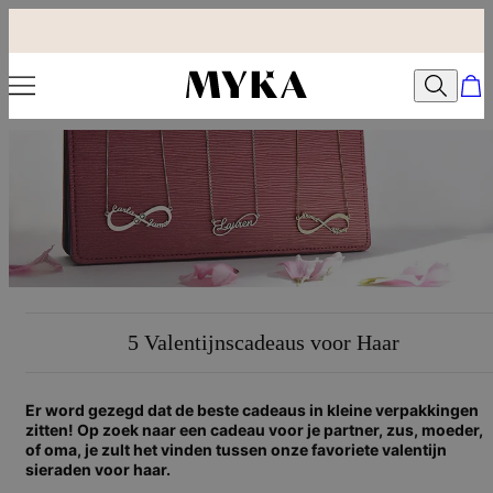
5 Valentijnscadeaus voor Haar
Er word gezegd dat de beste cadeaus in kleine verpakkingen
zitten! Op zoek naar een cadeau voor je partner, zus, moeder,
of oma, je zult het vinden tussen onze favoriete valentijn
sieraden voor haar.