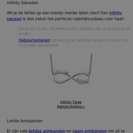
Infinity Sieraden
Wil je de liefde op een trendy manier laten zien? Een
infinity
sieraad
is dan zeker het perfecte valentijncadeau voor haar!
Deze zijn uniek, betekenisvolle cadeaus die ze prachtig zal
vinden.
Geboortestenen
, gravering en andere designs maken het
nog meer persoonlijk.
Infinity Twee
Namen Ketting >
Liefde Armbanden
Er zijn vele
liefdes armbanden
en
naam armbanden
om uit te