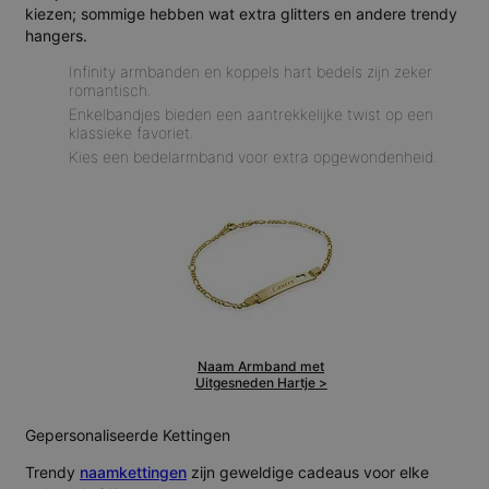
kiezen; sommige hebben wat extra glitters en andere trendy
hangers.
Infinity armbanden en koppels hart bedels zijn zeker
romantisch.
Enkelbandjes bieden een aantrekkelijke twist op een
klassieke favoriet.
Kies een bedelarmband voor extra opgewondenheid.
Naam Armband met
Uitgesneden Hartje >
Gepersonaliseerde Kettingen
Trendy
naamkettingen
zijn geweldige cadeaus voor elke