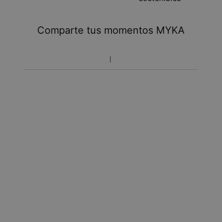
Tome en cuenta que podrá haber cargos adicionales
referentes a impuestos y manipulación aduanal.
Comparte tus momentos MYKA
Toma en cuenta que el tiempo de envío incluye tiempo
de producción.
Política de devoluciones
Toma en cuenta que los artículos personalizados son únicos
y solo se pueden devolver para cambio o crédito en tienda