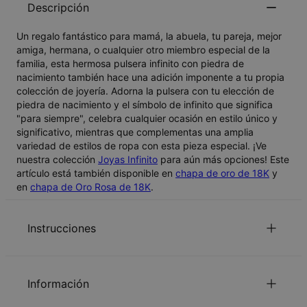
Descripción
Un regalo fantástico para mamá, la abuela, tu pareja, mejor
amiga, hermana, o cualquier otro miembro especial de la
familia, esta hermosa pulsera infinito con piedra de
nacimiento también hace una adición imponente a tu propia
colección de joyería. Adorna la pulsera con tu elección de
piedra de nacimiento y el símbolo de infinito que significa
"para siempre", celebra cualquier ocasión en estilo único y
significativo, mientras que complementas una amplia
variedad de estilos de ropa con esta pieza especial. ¡Ve
nuestra colección
Joyas Infinito
para aún más opciones! Este
artículo está también disponible en
chapa de oro de 18K
y
en
chapa de Oro Rosa de 18K
.
Instrucciones
La longitud de la cadena es incluyendo el colgante.
Lee nuestra
.
política de seguridad para niños
Información
Por favor, siéntase libre de contactarnos por
e-mail
con