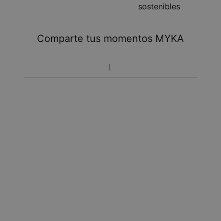
sostenibles
Tome en cuenta que podrá haber cargos adicionales
referentes a impuestos y manipulación aduanal.
Comparte tus momentos MYKA
Toma en cuenta que el tiempo de envío incluye tiempo
de producción.
Política de devoluciones
Toma en cuenta que los artículos personalizados son únicos
y solo se pueden devolver para cambio o crédito en tienda