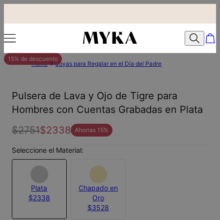
15% de descuento
Home
Joyas para Regalar en el Día del Padre
Pulsera de Lava y Ojo de Tigre para
Hombres con Cuentas Grabadas en Plata
$2751
$2338
Ahorras
15
%
Seleccione el Material:
Plata
Chapado en
$2338
Oro
$3528