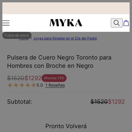
Fuera de stock
Home
Joyas para Regalar en el Día del Padre
Pulsera de Cuero Negro Toronto para
Hombres con Broche en Negro
$1520
$1292
Ahorras
15
%
5.0
1 Reseñas
Subtotal
:
$1520
$1292
Pronto Volverá