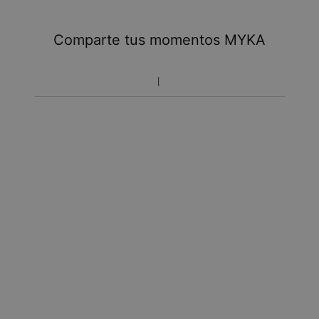
Tome en cuenta que podrá haber cargos adicionales
referentes a impuestos y manipulación aduanal.
Comparte tus momentos MYKA
Toma en cuenta que el tiempo de envío incluye tiempo
de producción.
Política de devoluciones
Toma en cuenta que los artículos personalizados son únicos
y solo se pueden devolver para cambio o crédito en tienda