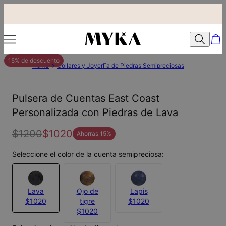
15% de descuento
Home
Collares y JoyerГ­a de Piedras Semipreciosas
Pulsera de Cuentas East Coast
Personalizada con Piedras de Lava
$1200
$1020
Ahorras
15
%
Seleccione el color de la cuenta semipreciosa:
Lava
Ojo de
Lapis
$1020
tigre
$1020
$1020