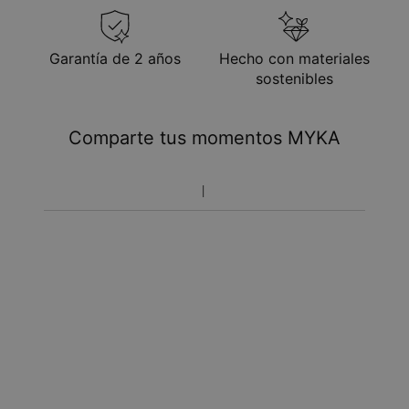
21 de ago.
Recíbelo antes de
Envío Express
mar. 11 de ago. - jue.
Garantía de 2 años
Hecho con materiales
13 de ago.
sostenibles
Tome en cuenta que podrá haber cargos adicionales
referentes a impuestos y manipulación aduanal.
Comparte tus momentos MYKA
Toma en cuenta que el tiempo de envío incluye tiempo
de producción.
Política de devoluciones
Toma en cuenta que los artículos personalizados son únicos
y solo se pueden devolver para cambio o crédito en tienda