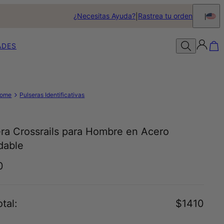
¿Necesitas Ayuda?
Rastrea tu orden
ADES
ome
Pulseras Identificativas
era Crossrails para Hombre en Acero
dable
0
tal
:
$1410