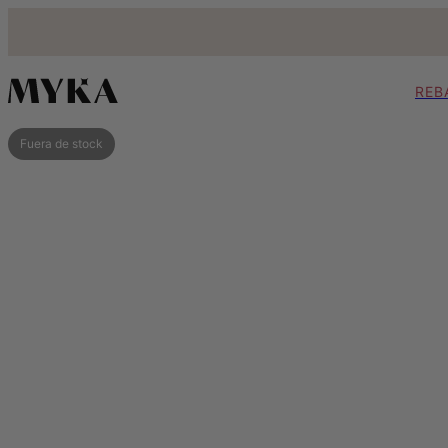
REB
Fuera de stock