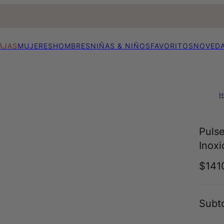
AJAS
MUJERES
HOMBRES
NIÑAS & NIÑOS
FAVORITOS
NOVED
H
Puls
Inoxi
$141
Subto