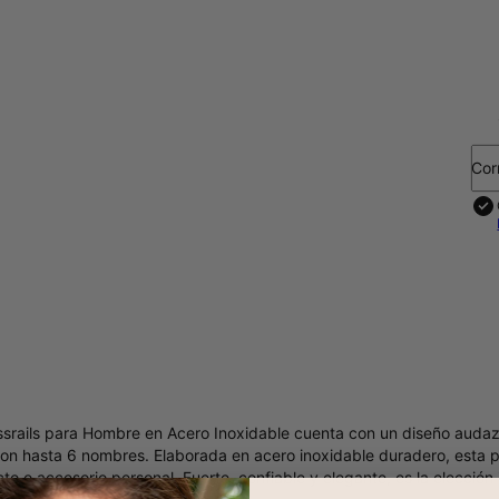
Cor
ssrails para Hombre en Acero Inoxidable cuenta con un diseño audaz 
on hasta 6 nombres. Elaborada en acero inoxidable duradero, esta pu
cto o accesorio personal. Fuerte, confiable y elegante, es la elecció