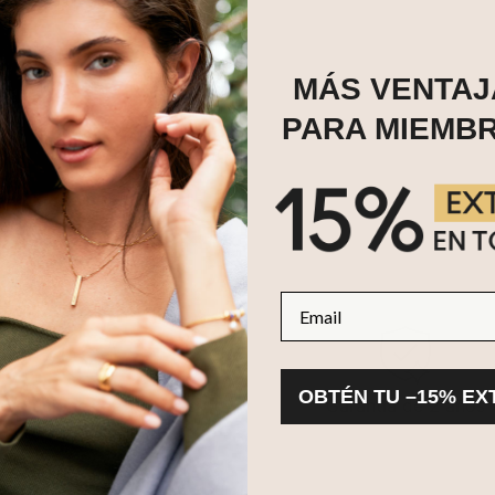
o. Hecha de acero inoxidable.
MÁS VENTAJ
PARA MIEMB
Email
OBTÉN TU –15% EX
evoluciones en 100 días
Garantía de 2 años