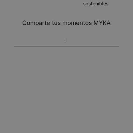
sostenibles
Tome en cuenta que podrá haber cargos adicionales
referentes a impuestos y manipulación aduanal.
Comparte tus momentos MYKA
Toma en cuenta que el tiempo de envío incluye tiempo
de producción.
Política de devoluciones
Toma en cuenta que los artículos personalizados son únicos
y solo se pueden devolver para cambio o crédito en tienda