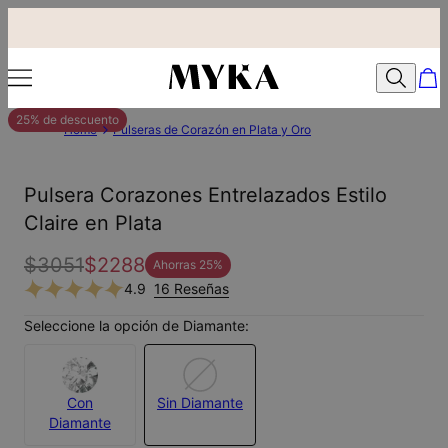
25% de descuento
Home
Pulseras de Corazón en Plata y Oro
Pulsera Corazones Entrelazados Estilo
Claire en Plata
$3051
$2288
Ahorras
25
%
4.9
16 Reseñas
Seleccione la opción de Diamante:
Con
Sin Diamante
Diamante