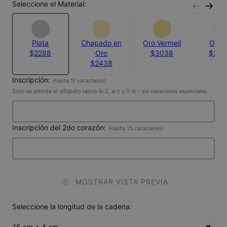
Seleccione el Material:
Plata
Chapado en
Oro Vermeil
Oro 
$2288
Oro
$3038
$23,
$2438
Inscripción:
(hasta 11 caracteres)
Solo se admite el alfabeto latino A-Z, a-z y 0-9 - sin caracteres especiales
Inscripción del 2do corazón:
(Hasta 15 caracteres)
MOSTRAR VISTA PREVIA
Seleccione la longitud de la cadena:
15 cm + 4 cm