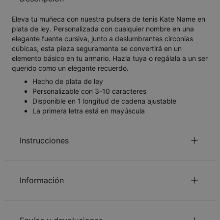
Eleva tu muñeca con nuestra pulsera de tenis Kate Name en
plata de ley. Personalizada con cualquier nombre en una
elegante fuente cursiva, junto a deslumbrantes circonias
cúbicas, esta pieza seguramente se convertirá en un
elemento básico en tu armario. Hazla tuya o regálala a un ser
querido como un elegante recuerdo.
Hecho de plata de ley
Personalizable con 3-10 caracteres
Disponible en 1 longitud de cadena ajustable
La primera letra está en mayúscula
Instrucciones
para mirar el Guia de la longitud de la
Haga Clic aquí
Información
cadena.
Lee nuestra
.
política de seguridad para niños
ID:
110-03-4192-04
Por favor, siéntase libre de contactarnos por
e-mail
con
Material principal
Plata de ley 925
pedidos especiales o preguntas.