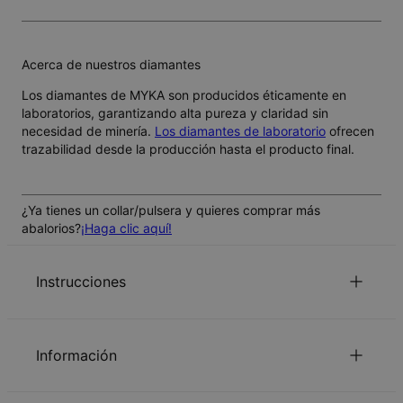
Acerca de nuestros diamantes
Los diamantes de MYKA son producidos éticamente en
laboratorios, garantizando alta pureza y claridad sin
necesidad de minería.
Los diamantes de laboratorio
ofrecen
trazabilidad desde la producción hasta el producto final.
¿Ya tienes un collar/pulsera y quieres comprar más
abalorios?
¡Haga clic aquí!
Instrucciones
Todas las letras están en mayúsculas.
Haga Clic aquí para mirar el Guia de la longitud de la
Información
cadena.
Lee nuestra política de seguridad para niños.
ID:
110-03-2541-41