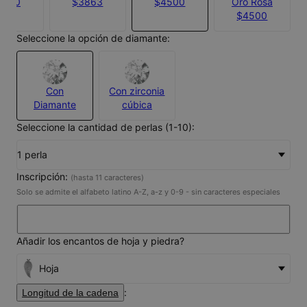
3750
$3863
$4500
Oro Rosa
$4500
Seleccione la opción de diamante:
Con
Con zirconia
Diamante
cúbica
Seleccione la cantidad de perlas (1-10):
1 perla
Inscripción:
(hasta 11 caracteres)
Solo se admite el alfabeto latino A-Z, a-z y 0-9 - sin caracteres especiales
Añadir los encantos de hoja y piedra?
Hoja
:
Longitud de la cadena