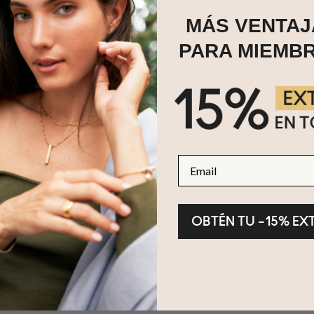
MÁS VENTAJ
PARA MIEMB
Email
evoluciones en 100 días
Garantía de 2 años
OBTÉN TU –15% EX
Comparte tus momentos MYKA