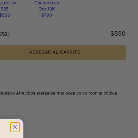
ta de ley
Chapado en
925
Oro 18K
$590
$790
tal
:
$590
AGREGAR AL CARRITO
 Nuestro Atrevidos aretes de mariposa con circonita cúbica