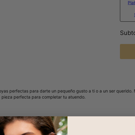
Pla
Subto
joyas perfectas para darte un pequeño gusto a ti o a un ser querido.
la pieza perfecta para completar tu atuendo.