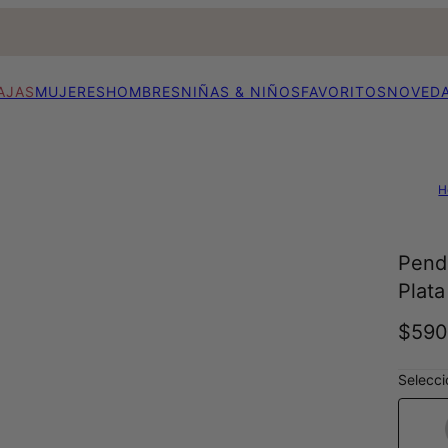
AJAS
MUJERES
HOMBRES
NIÑAS & NIÑOS
FAVORITOS
NOVED
H
Pend
Plata
$59
Selecci