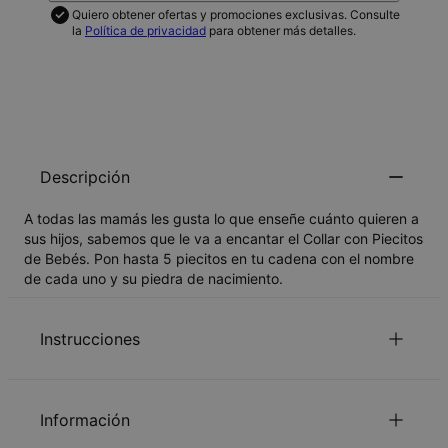
Quiero obtener ofertas y promociones exclusivas. Consulte
la
Política de privacidad
para obtener más detalles.
NOTIFICAME
Descripción
A todas las mamás les gusta lo que enseñe cuánto quieren a
sus hijos, sabemos que le va a encantar el Collar con Piecitos
de Bebés. Pon hasta 5 piecitos en tu cadena con el nombre
de cada uno y su piedra de nacimiento.
Instrucciones
La personalización está disponible tanto en español
como en árabe. Asegúrate de ingresar el texto
Información
correctamente, ya que aparecerá exactamente como se