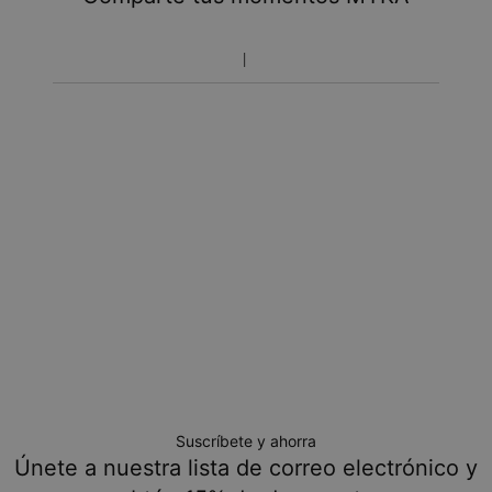
Toma en cuenta que el tiempo de envío incluye tiempo
Espesor:
3.8mm
de producción.
Medidas:
6.6mm
Política de devoluciones
Toma en cuenta que los artículos personalizados son únicos
y solo se pueden devolver para cambio o crédito en tienda
Suscríbete y ahorra
Únete a nuestra lista de correo electrónico y