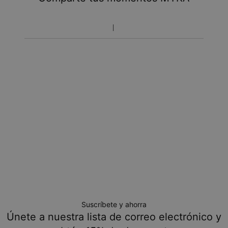
Toma en cuenta que el tiempo de envío incluye tiempo
de producción.
Política de devoluciones
Toma en cuenta que los artículos personalizados son únicos
y solo se pueden devolver para cambio o crédito en tienda
Suscríbete y ahorra
Únete a nuestra lista de correo electrónico y