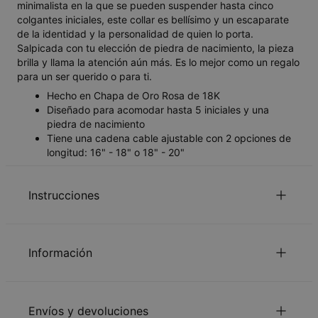
minimalista en la que se pueden suspender hasta cinco
colgantes iniciales, este collar es bellísimo y un escaparate
de la identidad y la personalidad de quien lo porta.
Salpicada con tu elección de piedra de nacimiento, la pieza
brilla y llama la atención aún más. Es lo mejor como un regalo
para un ser querido o para ti.
Hecho en Chapa de Oro Rosa de 18K
Diseñado para acomodar hasta 5 iniciales y una
piedra de nacimiento
Tiene una cadena cable ajustable con 2 opciones de
longitud: 16" - 18" o 18" - 20"
Instrucciones
para mirar el Guia de la longitud de la
Haga Clic aquí
Información
cadena.
Lee nuestra
.
política de seguridad para niños
ID:
110-01-422-13
Por favor, siéntase libre de contactarnos por
e-mail
con
Material principal
Plata de ley 925 chapada en oro rosa
pedidos especiales o preguntas.
Envíos y devoluciones
Tipo de cadena
Cadena Cable