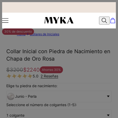
30% de descuento
Home
Collares de Iniciales
Collar Inicial con Piedra de Nacimiento en
Chapa de Oro Rosa
$3200
$2240
Ahorras
30
%
5.0
2 Reseñas
Elige tu piedra de nacimiento:
Junio - Perla
Seleccione el número de colgantes (1-5):
1 colgante