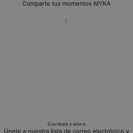
referentes a impuestos y manipulación aduanal.
Comparte tus momentos MYKA
Toma en cuenta que el tiempo de envío incluye tiempo
de producción.
Política de devoluciones
Toma en cuenta que los artículos personalizados son únicos
y solo se pueden devolver para cambio o crédito en tienda
Suscríbete y ahorra
Únete a nuestra lista de correo electrónico y