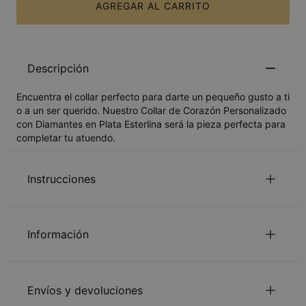
AGREGAR AL CARRITO
Descripción
Encuentra el collar perfecto para darte un pequeño gusto a ti
o a un ser querido. Nuestro Collar de Corazón Personalizado
con Diamantes en Plata Esterlina será la pieza perfecta para
completar tu atuendo.
Instrucciones
para mirar el Guia de la longitud de la
Haga Clic aquí
Información
cadena.
Lee nuestra
.
política de seguridad para niños
ID:
110-01-2559-28
Por favor, siéntase libre de contactarnos por
e-mail
con
Material principal
Plata de ley 925
pedidos especiales o preguntas.
Envíos y devoluciones
Medidas
25.91mm x 20.83mm
Tipo de cadena
Cadena Cable