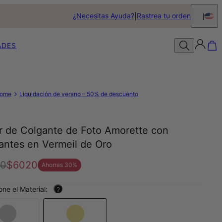
¿Necesitas Ayuda?
Rastrea tu orden
ADES
ome
Liquidación de verano – 50% de descuento
ar de Colgante de Foto Amorette con
antes en Vermeil de Oro
00
$6020
Ahorras
30
%
one el Material:
?