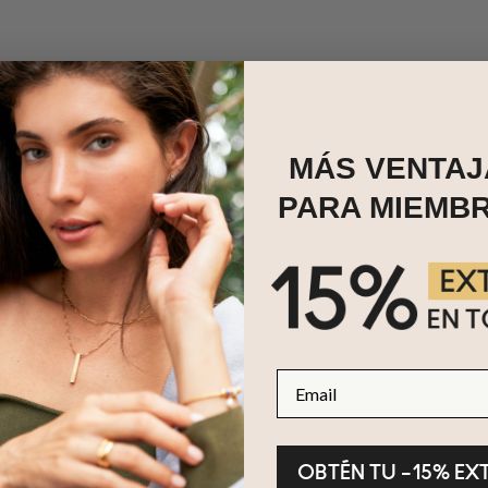
ollar perfecto para darte un pequeño gusto a ti o a un ser querido. 
Oro 18K será la pieza perfecta para completar tu atuendo.
MÁS VENTAJ
PARA MIEMB
Email
OBTÉN TU –15% EX