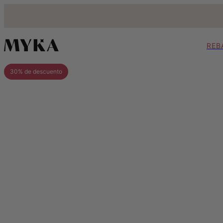
REB
30% de descuento