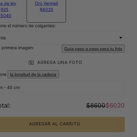
ta de ley
Oro Vermeil
925
$6020
$5040
one el número de colgantes:
nte
 primera imagen:
Guía paso a paso para tu foto
AGREGA UNA FOTO
ione
:
la longitud de la cadena
m - 45 cm
tal
:
$8600
$6020
AGREGAR AL CARRITO