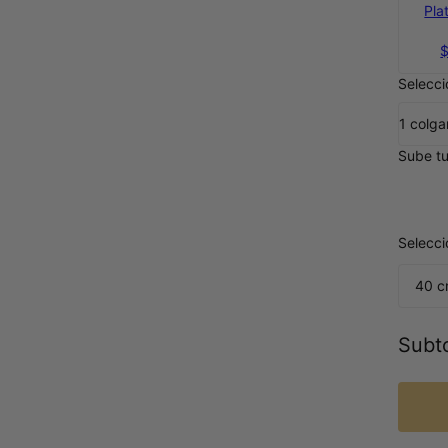
Pla
Selecci
1 colga
Sube tu
Selecc
40 c
Subto