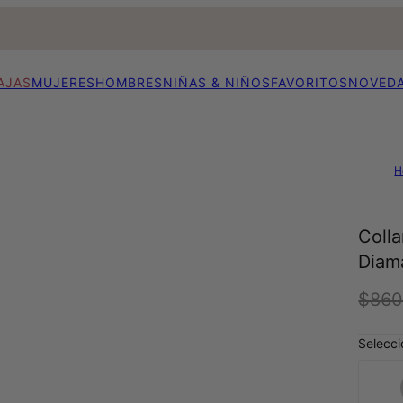
AJAS
MUJERES
HOMBRES
NIÑAS & NIÑOS
FAVORITOS
NOVED
H
Coll
Diam
$86
Selecci