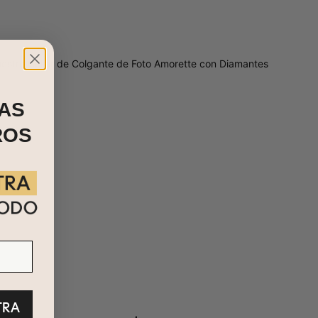
Nuestro Collar de Colgante de Foto Amorette con Diamantes
AS
ROS
TRA