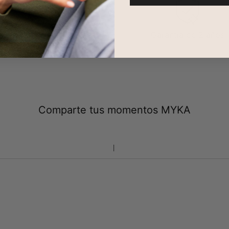
evoluciones en 100 días
Garantía de 2 años
Comparte tus momentos MYKA