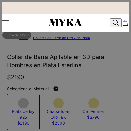
Fuera de stock
Home
Collares de Barra de Oro y de Plata
Collar de Barra Apilable en 3D para
Hombres en Plata Esterlina
$2190
Seleccione el Material:
?
Plata de ley
Chapado en
Oro Vermeil
925
Oro 18K
$2790
$2190
$2390