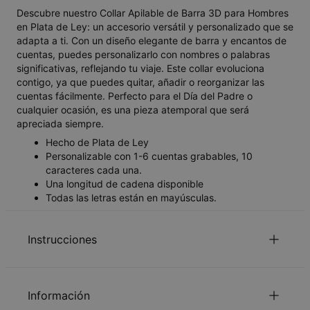
Descubre nuestro Collar Apilable de Barra 3D para Hombres
en Plata de Ley: un accesorio versátil y personalizado que se
adapta a ti. Con un diseño elegante de barra y encantos de
cuentas, puedes personalizarlo con nombres o palabras
significativas, reflejando tu viaje. Este collar evoluciona
contigo, ya que puedes quitar, añadir o reorganizar las
cuentas fácilmente. Perfecto para el Día del Padre o
cualquier ocasión, es una pieza atemporal que será
apreciada siempre.
Hecho de Plata de Ley
Personalizable con 1-6 cuentas grabables, 10
caracteres cada una.
Una longitud de cadena disponible
Todas las letras están en mayúsculas.
Instrucciones
para mirar el Guia de la longitud de la
Haga Clic aquí
Información
cadena.