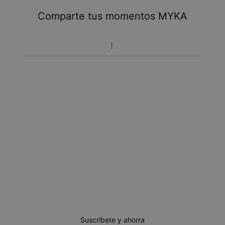
Tome en cuenta que podrá haber cargos adicionales
referentes a impuestos y manipulación aduanal.
Comparte tus momentos MYKA
Toma en cuenta que el tiempo de envío incluye tiempo
de producción.
Política de devoluciones
Toma en cuenta que los artículos personalizados son únicos
y solo se pueden devolver para cambio o crédito en tienda
Suscríbete y ahorra