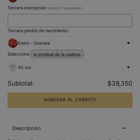
Tercera inscripción
(Hasta 17 caracteres):
Tercera piedra de nacimiento:
Enero - Granate
Seleccione
:
la longitud de la cadena
40 cm
Subtotal
:
$39,350
AGREGAR AL CARRITO
Descripción