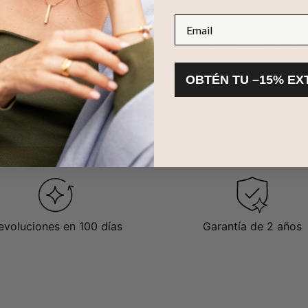
Email
stros diamantes
cultivados en laboratorio
producidos éticamente por MYKA no solo igu
 que también presumen de alta pureza y claridad sin minería.
OBTÉN TU –15% EX
evoluciones en 100 días
Garantía de 2 años