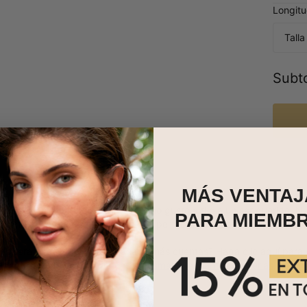
Longitu
Tall
Subto
MÁS VENTAJ
ollar perfecto para darte un pequeño gusto a ti o a un ser querido.
PARA MIEMB
25ct en Plata de Ley será la pieza perfecta para completar tu atuen
 pulsera (o collar) y quieres añadir más cuentas? Haga clic aquí par
olgantes con nombres
cuentas de esmalte
,
encantos de perlas
,
encan