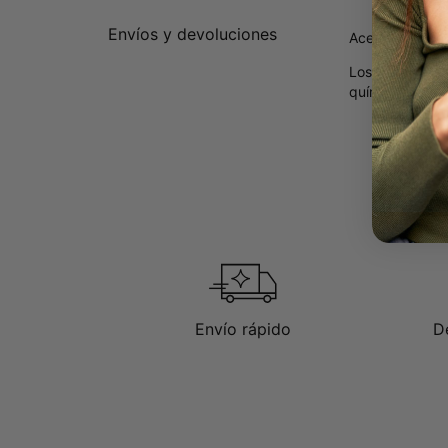
Envíos y devoluciones
Acerca de nue
Los
diamantes 
químicas, sino
Envío rápido
D