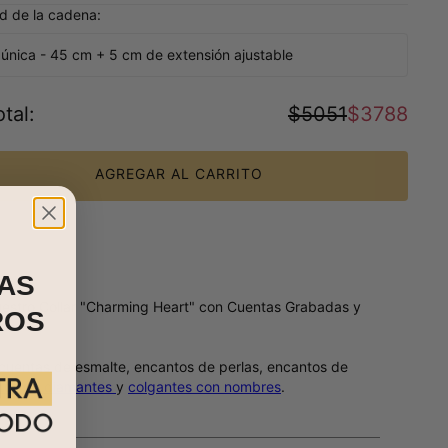
d de la cadena:
a única - 45 cm + 5 cm de extensión ajustable
tal
:
$5051
$3788
AGREGAR AL CARRITO
AS
 Nuestro Collar "Charming Heart" con Cuentas Grabadas y
ROS
do.
a cuentas de esmalte, encantos de perlas, encantos de
tos de diamantes
y
colgantes con nombres
.