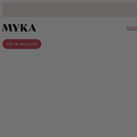
REB
25% de descuento