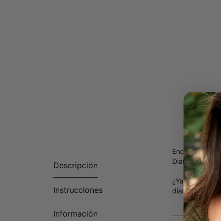
Encuentra el c
Diamante de 0.
Descripción
¿Ya tienes una
Instrucciones
diamantes y c
Información