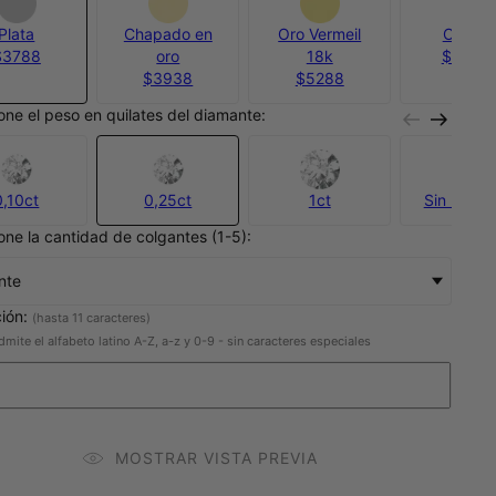
Plata
Chapado en
Oro Vermeil
Oro 10
$3788
oro
18k
$27,30
$3938
$5288
one el peso en quilates del diamante:
0,10ct
0,25ct
1ct
Sin Diama
one la cantidad de colgantes (1-5):
nte
ción:
(hasta 11 caracteres)
dmite el alfabeto latino A-Z, a-z y 0-9 - sin caracteres especiales
MOSTRAR VISTA PREVIA