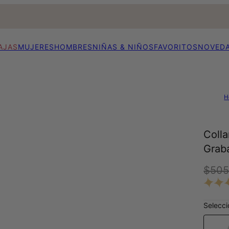
AJAS
MUJERES
HOMBRES
NIÑAS & NIÑOS
FAVORITOS
NOVED
H
Coll
Grab
$505
Selecci