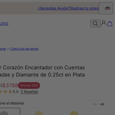
¿Necesitas Ayuda?
Rastrea tu orden
ADES
ome
Colección de perlas
ar Corazón Encantador con Cuentas
adas y Diamante de 0.25ct en Plata
1
$3788
Ahorras
25
%
5.0
3 Reseñas
one el Material: