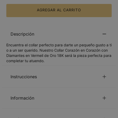
AGREGAR AL CARRITO
Descripción
Encuentra el collar perfecto para darte un pequeño gusto a ti
o a un ser querido. Nuestro Collar Corazón en Corazón con
Diamantes en Vermeil de Oro 18K será la pieza perfecta para
completar tu atuendo.
Instrucciones
Dos nombres o palabras por colgante
Hasta 10 letras (each name)
Información
Una letra capital por nombre o palabra.
para mirar el Guia de la longitud de la
Haga Clic aquí
ID:
110-01-485-33
cadena.
Material principal
Oro vermeil sobre plata de ley 925