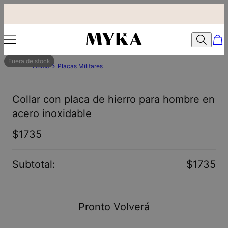
Fuera de stock
Home
Placas Militares
Collar con placa de hierro para hombre en
acero inoxidable
$1735
Subtotal
:
$1735
Pronto Volverá