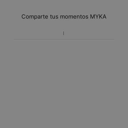
Tome en cuenta que podrá haber cargos adicionales
referentes a impuestos y manipulación aduanal.
Comparte tus momentos MYKA
Toma en cuenta que el tiempo de envío incluye tiempo
de producción.
Política de devoluciones
Toma en cuenta que los artículos personalizados son únicos
y solo se pueden devolver para cambio o crédito en tienda