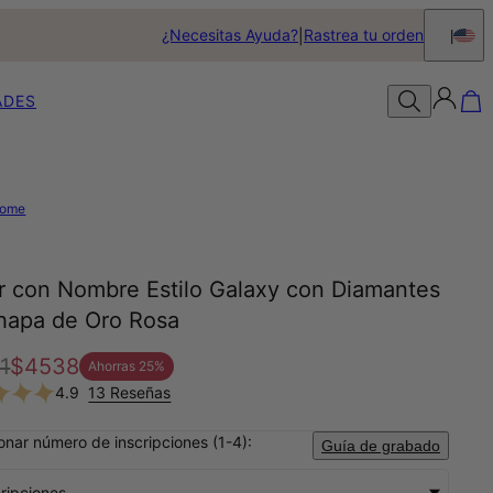
¿Necesitas Ayuda?
Rastrea tu orden
ADES
ome
ar con Nombre Estilo Galaxy con Diamantes
hapa de Oro Rosa
1
$4538
Ahorras
25
%
4.9
13 Reseñas
onar número de inscripciones (1-4):
Guía de grabado
cripciones