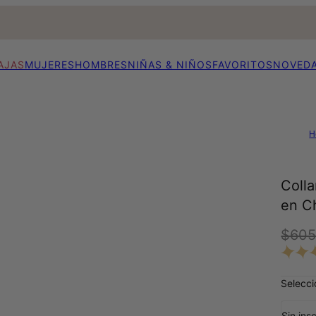
AJAS
MUJERES
HOMBRES
NIÑAS & NIÑOS
FAVORITOS
NOVED
H
Coll
en C
$605
Selecci
Sin ins