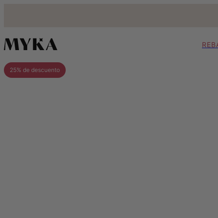
REB
25% de descuento