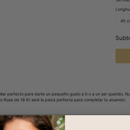
Longitu
45 c
Subto
ollar perfecto para darte un pequeño gusto a ti o a un ser querido. 
 Rosa de 18 Kt será la pieza perfecta para completar tu atuendo.
stros diamantes