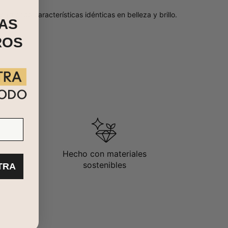
rtiendo características idénticas en belleza y brillo.
AS
ROS
Hecho con materiales
sostenibles
TRA