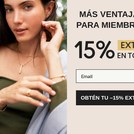
cultivados en laboratorio
son tan auténticos como los extraídos, compa
MÁS VENTAJ
ferencias más a fondo.
PARA MIEMB
Email
evoluciones en 100 días
Garantía de 2 años
OBTÉN TU –15% EX