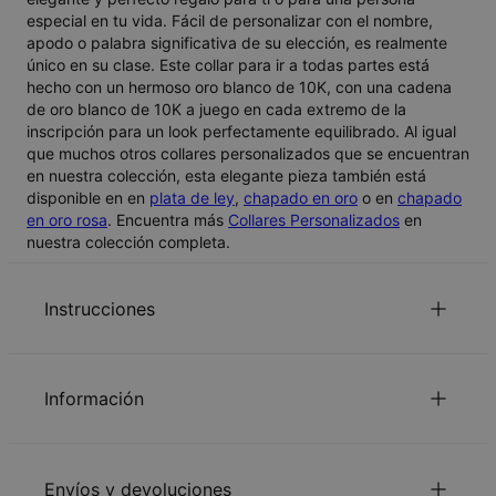
especial en tu vida. Fácil de personalizar con el nombre,
apodo o palabra significativa de su elección, es realmente
único en su clase. Este collar para ir a todas partes está
hecho con un hermoso oro blanco de 10K, con una cadena
de oro blanco de 10K a juego en cada extremo de la
inscripción para un look perfectamente equilibrado. Al igual
que muchos otros collares personalizados que se encuentran
en nuestra colección, esta elegante pieza también está
disponible en en
plata de ley
,
chapado en oro
o en
chapado
en oro rosa
. Encuentra más
Collares Personalizados
en
nuestra colección completa.
Instrucciones
Información
¿La inscripción puede ser en otro idioma que no sea en
español?
Sí, se puede grabar en inglés, árabe, ruso o griego.
ID:
101-01-638-31
También se graban los acentos.
Tipo de cadena
Cadena Cable
Envíos y devoluciones
Longitud de la cadena
35 cm / 40 cm / 45 cm