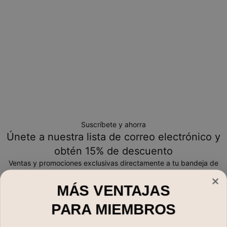
Para más información sobre
.
nuestra reglas de seguridad infantil
No dude de contactarnos por
Email
con pedidos
especiales o preguntas.
Suscríbete y ahorra
Únete a nuestra lista de correo electrónico y
obtén 15% de descuento
Ventas y promociones exclusivas directamente a tu bandeja de
entrada
MÁS VENTAJAS
Correo electrónico*
PARA MIEMBROS