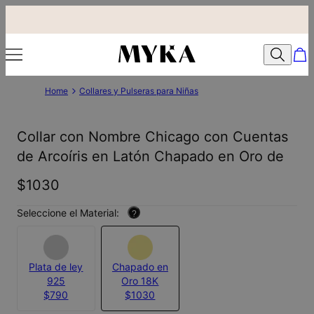
Home
Collares y Pulseras para Niñas
Collar con Nombre Chicago con Cuentas
de Arcoíris en Latón Chapado en Oro de
$1030
Seleccione el Material:
?
Plata de ley
Chapado en
925
Oro 18K
$790
$1030