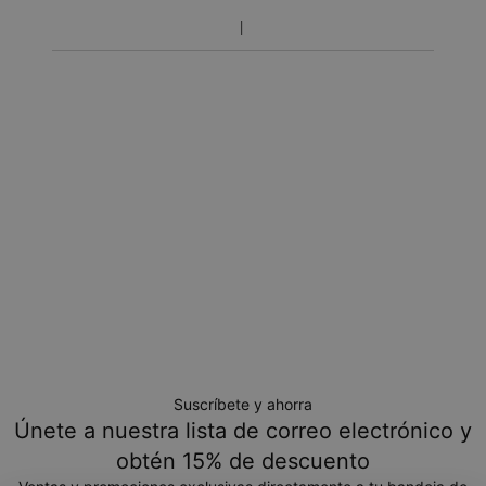
Política de devoluciones
Toma en cuenta que los artículos personalizados son únicos
y solo se pueden devolver para cambio o crédito en tienda
Suscríbete y ahorra
Únete a nuestra lista de correo electrónico y
obtén 15% de descuento