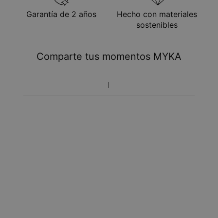
Envío Express
mié. 12 de ago. - vie.
Garantía de 2 años
Hecho con materiales
14 de ago.
sostenibles
Tome en cuenta que podrá haber cargos adicionales
referentes a impuestos y manipulación aduanal.
Comparte tus momentos MYKA
Toma en cuenta que el tiempo de envío incluye tiempo
de producción.
Política de devoluciones
Toma en cuenta que los artículos personalizados son únicos
y solo se pueden devolver para cambio o crédito en tienda