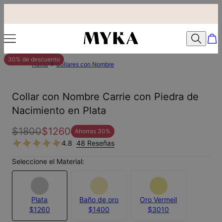
30% de descuento
Home
Collares con Nombre
Collar con Nombre Carrie con Piedra de
Nacimiento en Plata
$1800
$1260
Ahorras
30
%
4.8
48 Reseñas
Seleccione el Material:
Plata
Baño de oro
Oro Vermeil
$1260
$1400
$3010