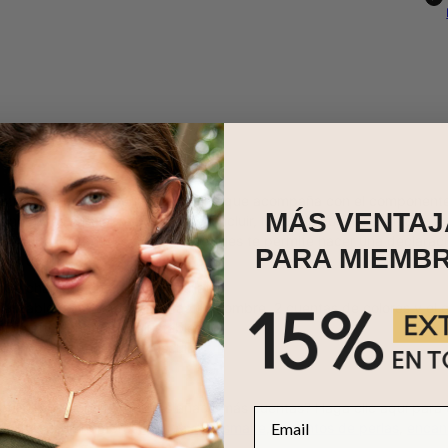
isticación de una perla y el deleite que acompaña con el componente
MÁS VENTAJ
s nombres o palabras que desea incluir, lo que lo convierte en una e
l Día de la Madre, este collar de dijes te permite hacer una declara
PARA MIEMB
por usarlo.
 de chapado en oro de 18 quilates
alizable con hasta 6 cuentas de nombre, 2 cuentas de colores y el 
ible en 3 longitudes ajustables
las letras están en mayúscula
 pulsera (o collar) y quieres añadir más cuentas? Haga clic aquí par
Email
olgantes con nombres
cuentas de esmalte
,
encantos de perlas
,
encan