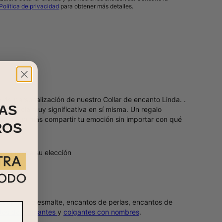
Política de privacidad
para obtener más detalles.
NOTIFICAME
 de personalización de nuestro Collar de encanto Linda. .
AS
xperiencia muy significativa en sí misma. Un regalo
ción o aún más compartir tu emoción sin importar con qué
ROS
encanto de su elección
a cuentas de esmalte, encantos de perlas, encantos de
tos de diamantes
y
colgantes con nombres
.