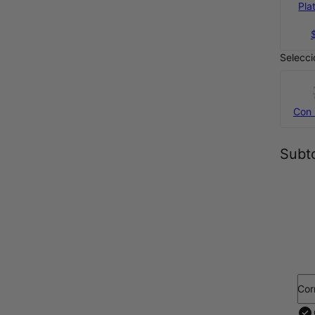
Pla
Selecci
Con 
Subto
Cor