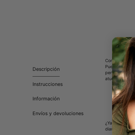
Combine la sof
Puede elegir lo
Descripción
perfecto para e
atuendo optes 
Instrucciones
Hecho
Person
Información
Dispon
Todas 
Envíos y devoluciones
¿Ya tienes una
diamantes y c