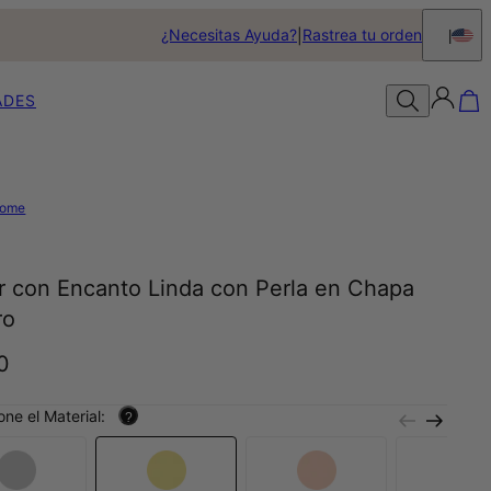
¿Necesitas Ayuda?
Rastrea tu orden
ADES
ome
ar con Encanto Linda con Perla en Chapa
ro
0
one el Material:
?