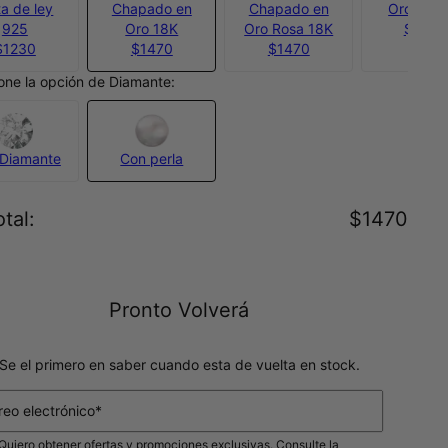
ta de ley
Chapado en
Chapado en
Oro Verm
925
Oro 18K
Oro Rosa 18K
$2030
$1230
$1470
$1470
one la opción de Diamante:
Diamante
Con perla
tal
:
$1470
Pronto Volverá
Se el primero en saber cuando esta de vuelta en stock.
reo electrónico*
Quiero obtener ofertas y promociones exclusivas. Consulte la