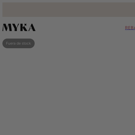
REB
Fuera de stock