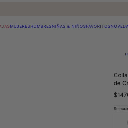
AJAS
MUJERES
HOMBRES
NIÑAS & NIÑOS
FAVORITOS
NOVED
H
Coll
de O
$147
Selecci