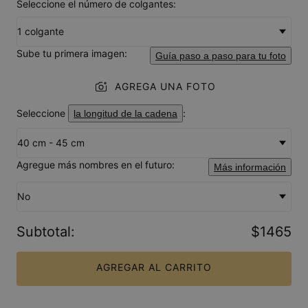
Seleccione el número de colgantes:
1 colgante
Sube tu primera imagen:
Guía paso a paso para tu foto
AGREGA UNA FOTO
Seleccione
:
la longitud de la cadena
40 cm - 45 cm
Agregue más nombres en el futuro:
Más información
No
Subtotal
:
$1465
AGREGAR AL CARRITO