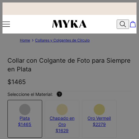
Home
Collares y Colgantes de Círculo
Collar con Colgante de Foto para Siempre
en Plata
$1465
Seleccione el Material:
?
Plata
Chapado en
Oro Vermeil
$1465
Oro
$2279
$1629