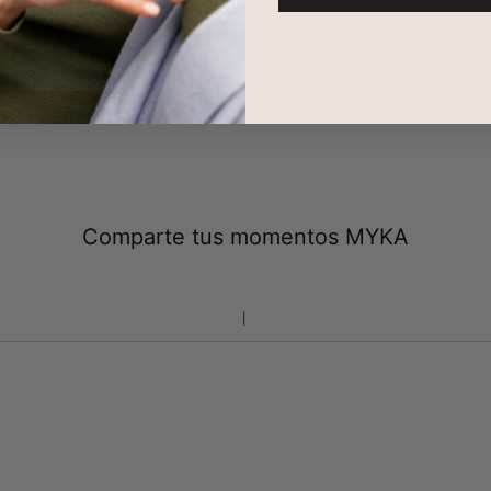
evoluciones en 100 días
Garantía de 2 años
Comparte tus momentos MYKA