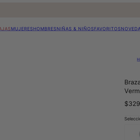
AJAS
MUJERES
HOMBRES
NIÑAS & NIÑOS
FAVORITOS
NOVED
H
Braz
Verm
$32
Selecci