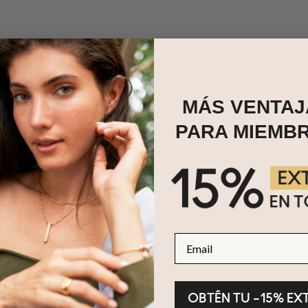
ollar perfecto para darte un pequeño gusto a ti o a un ser querido. 
 18K será la pieza perfecta para completar tu atuendo.
MÁS VENTAJ
PARA MIEMB
Email
OBTÉN TU –15% EX