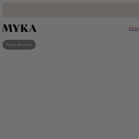
REB
Fuera de stock