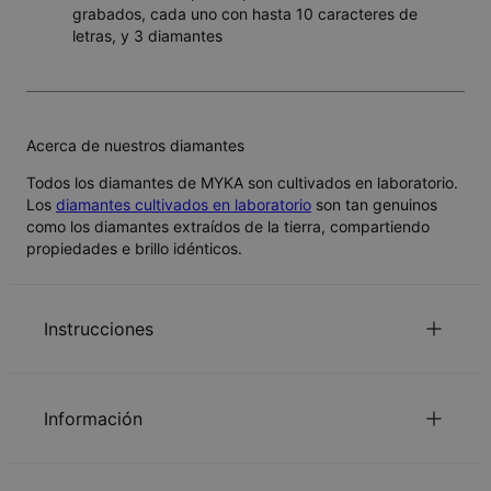
grabados, cada uno con hasta 10 caracteres de
letras, y 3 diamantes
Acerca de nuestros diamantes
Todos los diamantes de MYKA son cultivados en laboratorio.
Los
diamantes cultivados en laboratorio
son tan genuinos
como los diamantes extraídos de la tierra, compartiendo
propiedades e brillo idénticos.
Instrucciones
Por favor, informenos el tamaño del anillo exacto. Para
convertir de otras medidas, consulte nuestro
Información
.
Guía de Tamaño del Anillo
Todas las letras están en mayúscula.
ID:
110-05-3205-66
Material principal
Oro rosa vermeil sobre plata de ley 925
Lee nuestra política de
.
seguridad para niños