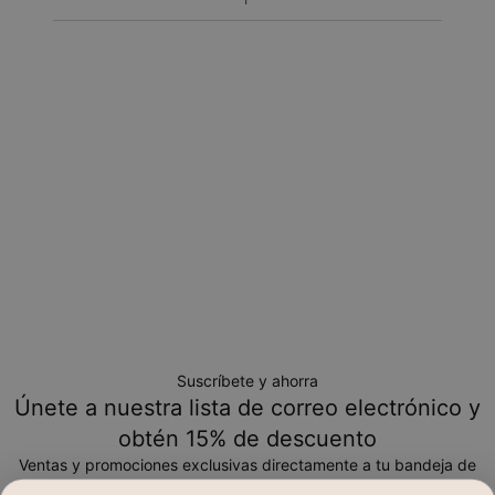
Política de devoluciones
Toma en cuenta que los artículos personalizados son únicos
y solo se pueden devolver para cambio o crédito en tienda
Suscríbete y ahorra
Únete a nuestra lista de correo electrónico y
obtén 15% de descuento
Ventas y promociones exclusivas directamente a tu bandeja de
entrada