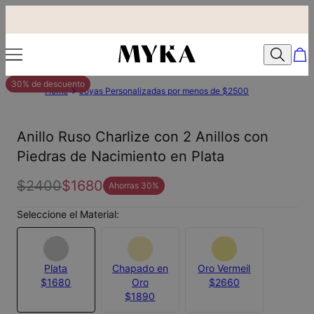
30% de descuento
Home
Joyas Personalizadas por menos de $2500
Anillo Ruso Charlize con 2 Anillos con
Piedras de Nacimiento en Plata
$2400
$1680
Ahorras
30
%
Seleccione el Material:
Plata
Chapado en
Oro Vermeil
$1680
Oro
$2660
$1890