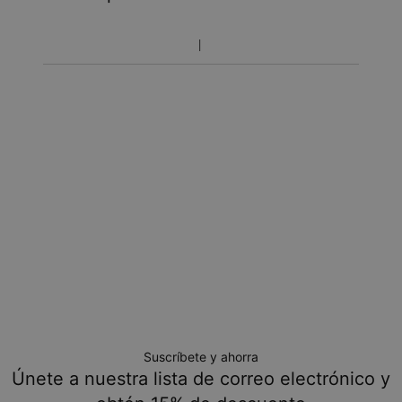
Toma en cuenta que el tiempo de envío incluye tiempo
de producción.
Política de devoluciones
Toma en cuenta que los artículos personalizados son únicos
y solo se pueden devolver para cambio o crédito en tienda
Suscríbete y ahorra
Únete a nuestra lista de correo electrónico y