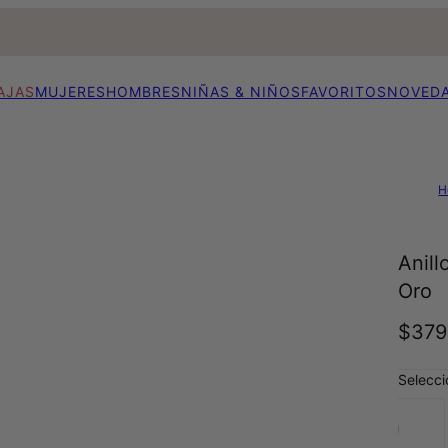
AJAS
MUJERES
HOMBRES
NIÑAS & NIÑOS
FAVORITOS
NOVED
H
Anill
Oro
$379
Selecci