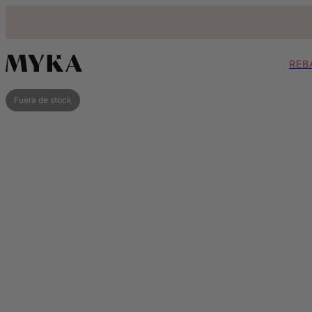
REB
Fuera de stock