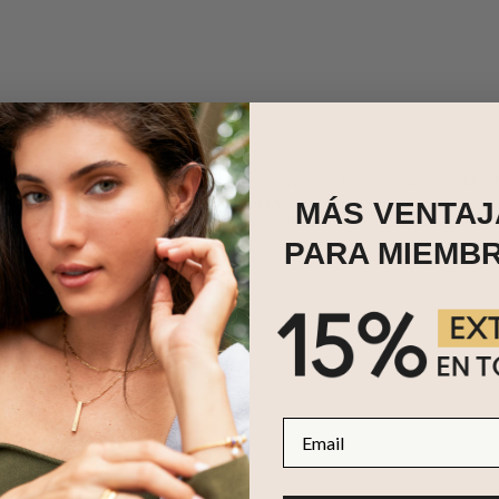
oyas perfectas para darte un pequeño gusto a ti o a un ser querido. 
eza perfecta para completar tu atuendo.
MÁS VENTAJ
PARA MIEMB
Email