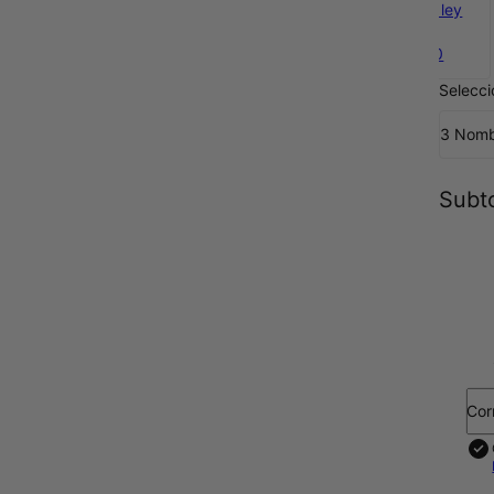
Plata de ley
925
$2790
Selecci
3 Nom
Subto
Cor