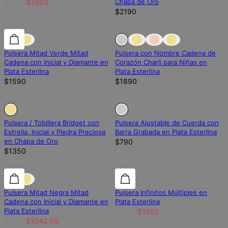
Chapa de Oro
$2000
$1500
$2190
Diamante de laboratorio
Diamante de laboratorio
Fuera de stock
Pulsera Mitad Verde Mitad
Pulsera con Nombre Cadena de
Cadena con Inicial y Diamante en
Corazón Charli para Niñas en
Plata Esterlina
Plata Esterlina
$1590
$1890
Fuera de stock
Fuera de stock
Fuera de stock
Pulsera / Tobillera Bridget con
Pulsera Ajustable de Cuerda con
Estrella, Inicial y Piedra Preciosa
Barra Grabada en Plata Esterlina
en Chapa de Oro
$790
$1350
25% de descuento
25% de descuento
25% de descuento
Pulsera Mitad Negra Mitad
Pulsera Infinitos Múltiples en
Cadena con Inicial y Diamante en
Plata Esterlina
Plata Esterlina
$2000
$1500
$1390
$1042.50