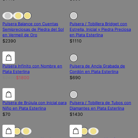
Fuera de stock
Fuera de stock
Fuera de stock
Pulsera Balance con Cuentas
Pulsera / Tobillera Bridget con
Semipreciosas de Piedra del Sol
Estrella, Inicial y Piedra Preciosa
en Vermeil de Oro
en Plata Esterlina
$2390
$1110
25% de descuento
25% de descuento
Fuera de stock
Pulsera Infinito con Nombre en
Pulsera de Ancla Grabada de
Plata Esterlina
Cordón en Plata Esterlina
$2400
$1800
$690
Fuera de stock
Pulsera de Brújula con Inicial para
Pulsera / Tobillera de Tubos con
Niño en Plata Esterlina
Diamantes en Plata Esterlina
$70
$1430
25% de descuento
25% de descuento
25% de descuento