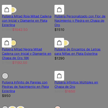
25% de descuento
25% de descuento
Pulsera Mitad Roja Mitad Cadena
Pulsera Personalizado con Flor de
con Inicial y Diamante en Plata
Nacimiento y Piedra en Chapa de
Esterlina
Oro
$1390
$1042.50
$1510
25% de descuento
25% de descuento
Pulsera Mitad Negra Mitad
Pulsera de Encantos de Letras
Cadena con Inicial y Diamante en
para Niñas en Plata Esterlina
Chapa de Oro 18K
$1290
$1590
$1192.50
Fuera de stock
Fuera de stock
25% de descuento
Pulsera Infinito de Parejas con
Pulsera Infinitos Múltiples en
Piedras de Nacimiento en Plata
Chapa de Oro
Esterlina
$2200
$1650
$950
Fuera de stock
Fuera de stock
Fuera de stock