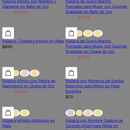
Pulsera Infinito con Nombre y
Pulsera de Cuero Marrón
Diamante en Baño de Oro
Trenzado para Mujer con Cuentas
Grabadas en Baño de Oro
$3251
$2438
$2100
$1575
25% de descuento
Pulsera / Tobillera Infinito en Plata
Pulsera de Cuero Marrón
Trenzado para Mujer con Cuentas
$690
Grabadas en Chapa de Oro
$2100
$1575
25% de descuento
25% de descuento
Pulsera Infinito con Piedra de
Pulsera con Números de Equipo
Nacimiento en Chapa de Oro
Deportivo para Niños en Plata
Esterlina
$1600
$1200
$70
25% de descuento
25% de descuento
Fuera de stock
Pulsera Infinitos Múltiples en
Pulsera con Nombre Cadena de
Plata
Corazón Charli para Niñas en