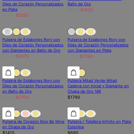
Dijes de Corazón Personalizados
Baño de Oro
en Plata
$2200
$1650
$3400
$2550
Fuera de stock
Fuera de stock
Fuera de stock
Pulsera de Eslabones Rory con
Pulsera de Eslabones Rory con
Dijes de Corazón Personalizados
Dijes de Corazón Personalizados
con Diamantes en Baño de Oro
con Diamantes en Plata
$3300
$2475
$3151
$2363
25% de descuento
25% de descuento
Diamante de laboratorio
Pulsera de Eslabones Rory con
Pulsera Mitad Verde Mitad
Dijes de Corazón Personalizados
Cadena con Inicial y Diamante en
en Baño de Oro
Chapa de Oro 18K
$3600
$2700
$1790
Pulsera de Corazón Rojo Be Mine
Pulsera / Tobillera Infinito en Plata
en Chapa de Oro
Esterlina
$1415
$690