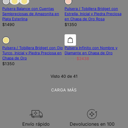
Pulsera Balance con Cuentas
Pulsera / Tobillera Bridget con
Semipreciosas de Amazonita en
Estrella, Inicial y Piedra Preciosa
Plata Esterlina
en Chapa de Oro Rosa
$1490
$1350
Fuera de stock
Fuera de stock
25% de descuento
Pulsera / Tobillera Bridget con Ojo
Pulsera Infinito con Nombre y
Turco, Inicial y Piedra Preciosa en
Diamante en Chapa de Oro
Chapa de Oro
$3251
$2438
$1350
Visto 40 de 41
CARGA MÁS
Envío rápido
Devoluciones en 100