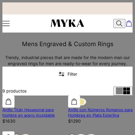
Mens Engraved & Custom Rings
Trendy, industrial pieces that are made for the modern man our
engraved rings for men are ready-to-wear for every journey.
Filter
9
productos
Anillo Titán Hexagonal para
Anillo con Números Romanos para
hombre en acero inoxidable
Hombres en Plata Esterlina
$1630
$1290
Fuera de stock