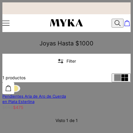
Joyas Hasta $1000
Filter
1
productos
50% de descuento
50% de descuento
Pendientes Aria de Aro de Cuerda
en Plata Esterlina
$950
$475
Visto 1 de 1