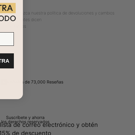
iones
– Conozca nuestra política de devoluciones y cambios
estros clientes dicen
 contactarnos
ecuentes
TRA
Más de 73,000 Reseñas
4.6/5
Suscríbete y ahorra
 los derechos reservados
lista de correo electrónico y obtén
15% de descuento