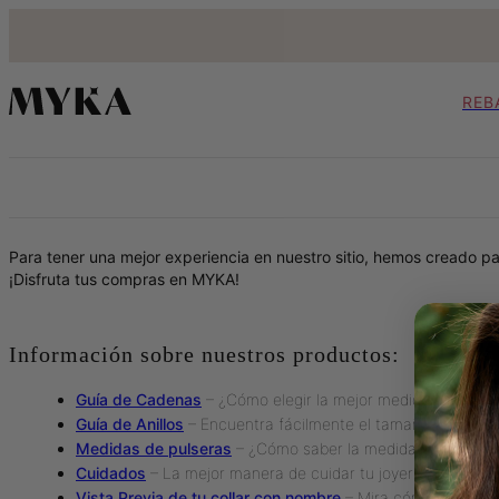
REB
Para tener una mejor experiencia en nuestro sitio, hemos creado pa
¡Disfruta tus compras en MYKA!
Información sobre nuestros productos:
Guía de Cadenas
– ¿Cómo elegir la mejor medida de tu ca
Guía de Anillos
– Encuentra fácilmente el tamaño de tu anil
Medidas de pulseras
– ¿Cómo saber la medida de tu puls
Cuidados
– La mejor manera de cuidar tu joyería personal
Vista Previa de tu collar con nombre
– Mira cómo se verá t