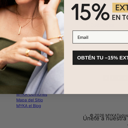
Políticas de Pago
Política de devoluc
Reseñas
– Lo que nu
Contáctenos
– Para
FAQ
– Preguntas fr
Email
MYKA
OBTÉN TU –15% EX
¿Quiénes Somos?
Términos y Condiciones
Política de Privacidad
Métodos de pago
Devolución y Cancelación
Declaración de Accesibilidad
MYKA Opiniones
Mapa del Sitio
MYKA el Blog
© 2026 MYKA
Todos
Únete a nuestra 