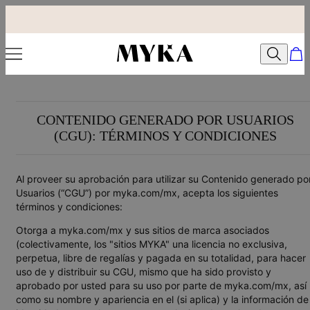
CONTENIDO GENERADO POR USUARIOS
(CGU): TÉRMINOS Y CONDICIONES
Al proveer su aprobación para utilizar su Contenido generado po
Usuarios (“CGU”) por myka.com/mx, acepta los siguientes
términos y condiciones:
Otorga a myka.com/mx y sus sitios de marca asociados
(colectivamente, los "sitios MYKA" una licencia no exclusiva,
perpetua, libre de regalías y pagada en su totalidad, para hacer
uso de y distribuir su CGU, mismo que ha sido provisto y
aprobado por usted para su uso por parte de myka.com/mx, así
como su nombre y apariencia en el (si aplica) y la información de