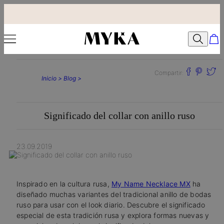
Compartir:
Inicio >
Blog >
Significado del collar con anillo ruso
23.09.2019
Inspirado en la cultura rusa,
My Name Necklace MX
ha
diseñado muchas variantes del tradicional anillo de bodas
ruso para usar con el look diario. Descubre el significado
especial de esta tradición rusa y explora formas nuevas y