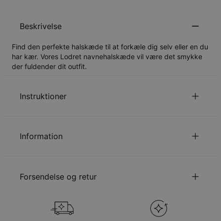
Beskrivelse
Find den perfekte halskæde til at forkæle dig selv eller en du
har kær. Vores Lodret navnehalskæde vil være det smykke
der fuldender dit outfit.
Instruktioner
Læs om vores
.
sikkerhedspolitik for børn
Information
Du er velkommen til at
emaile os
hvis du har spørgsmål
eller forespørgsler.
ID:
110-01-2819-88
Hovedmateriale
Ansvarligt indkøbt metal
Forsendelse og retur
Kædetype
Kongekæder
Kædelængde
35 cm / 40 cm / 45 cm / 50 cm / 55 cm
Vedhængsudmåling
27.94mm x 5.84mm
Din bestilling vil blive sendt med følgende
Hypoallergenisk
Nikkelfri
forsendelsesmetode