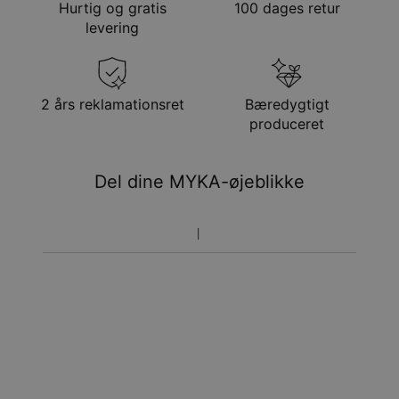
Hurtig og gratis
100 dages retur
Metode
Anslået leveringsdato
levering
Få det senest
Gratis levering
man. 24. aug. - tir. 25.
aug.
Få det senest
2 års reklamationsret
Bæredygtigt
Hastelevering
lør. 15. aug. - man. 17.
produceret
aug.
Du vil ikke blive opkrævet yderligere afgifter.
Del dine MYKA-øjeblikke
Vær opmærksom på at tidsperioden nævnt ovenfor er
inklusivefremstillingen.
Returnering
Bemærk venligst, at personlige smykker er unikke og kun
kan returneres tilombytning eller butikskredit.