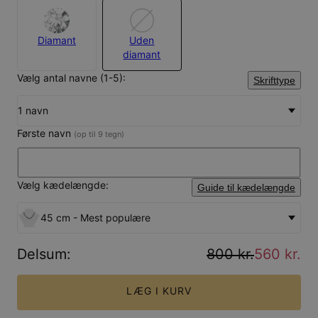
Diamant
Uden
diamant
Vælg antal navne (1-5):
Skrifttype
1 navn
Første navn
(op til 9 tegn)
Vælg kædelængde:
Guide til kædelængde
45 cm - Mest populære
Delsum
:
800 kr.
560 kr.
LÆG I KURV