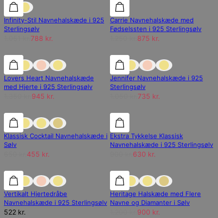
25% rabat
25% rabat
30% rabat
Infinity-Stil Navnehalskæde i 925
Carrie Navnehalskæde med
Sterlingsølv
Fødselssten i 925 Sterlingsølv
1.051 kr.
788 kr.
1.250 kr.
875 kr.
30% rabat
30% rabat
30% rabat
Lovers Heart Navnehalskæde
Jennifer Navnehalskæde i 925
med Hjerte i 925 Sterlingsølv
Sterlingsølv
1.350 kr.
945 kr.
1.050 kr.
735 kr.
30% rabat
30% rabat
30% rabat
Klassisk Cocktail Navnehalskæde i
Ekstra Tykkelse Klassisk
Sølv
Navnehalskæde i 925 Sterlingsølv
650 kr.
455 kr.
900 kr.
630 kr.
25% rabat
Vertikalt Hjertedråbe
Heritage Halskæde med Flere
Navnehalskæde i 925 Sterlingsølv
Navne og Diamanter i Sølv
522 kr.
1.200 kr.
900 kr.