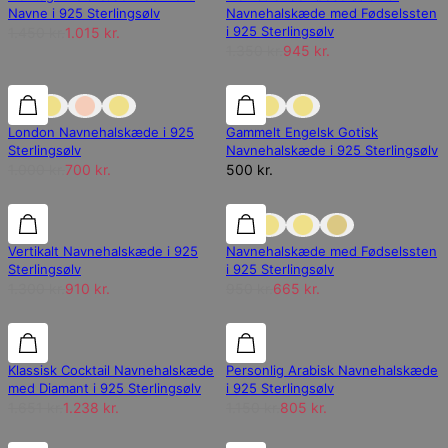
Navne i 925 Sterlingsølv
Navnehalskæde med Fødselssten
i 925 Sterlingsølv
1.450 kr.
1.015 kr.
1.350 kr.
945 kr.
30% rabat
30% rabat
London Navnehalskæde i 925
Gammelt Engelsk Gotisk
Sterlingsølv
Navnehalskæde i 925 Sterlingsølv
1.000 kr.
700 kr.
500 kr.
30% rabat
30% rabat
30% rabat
Vertikalt Navnehalskæde i 925
Navnehalskæde med Fødselssten
Sterlingsølv
i 925 Sterlingsølv
1.300 kr.
910 kr.
950 kr.
665 kr.
25% rabat
25% rabat
30% rabat
Klassisk Cocktail Navnehalskæde
Personlig Arabisk Navnehalskæde
med Diamant i 925 Sterlingsølv
i 925 Sterlingsølv
1.651 kr.
1.238 kr.
1.150 kr.
805 kr.