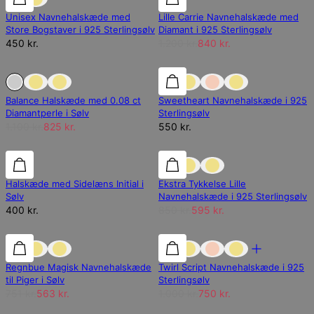
Unisex Navnehalskæde med
Lille Carrie Navnehalskæde med
Store Bogstaver i 925 Sterlingsølv
Diamant i 925 Sterlingsølv
450 kr.
1.200 kr.
840 kr.
Ikke på lager
Ikke på lager
Balance Halskæde med 0.08 ct
Sweetheart Navnehalskæde i 925
Diamantperle i Sølv
Sterlingsølv
1.100 kr.
825 kr.
550 kr.
30% rabat
Halskæde med Sidelæns Initial i
Ekstra Tykkelse Lille
Sølv
Navnehalskæde i 925 Sterlingsølv
400 kr.
850 kr.
595 kr.
25% rabat
25% rabat
25% rabat
Regnbue Magisk Navnehalskæde
Twirl Script Navnehalskæde i 925
til Piger i Sølv
Sterlingsølv
751 kr.
563 kr.
1.000 kr.
750 kr.