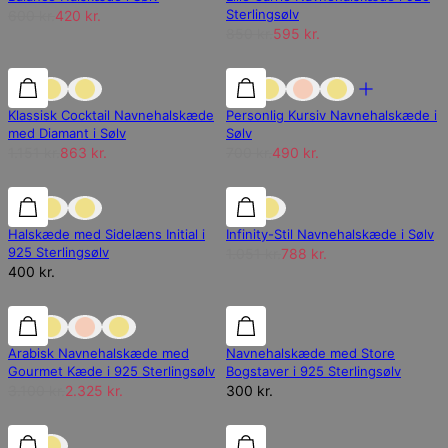
Sterlingsølv
600 kr.
420 kr.
850 kr.
595 kr.
25% rabat
25% rabat
30% rabat
Klassisk Cocktail Navnehalskæde
Personlig Kursiv Navnehalskæde i
med Diamant i Sølv
Sølv
1.151 kr.
863 kr.
700 kr.
490 kr.
25% rabat
Halskæde med Sidelæns Initial i
Infinity-Stil Navnehalskæde i Sølv
925 Sterlingsølv
1.051 kr.
788 kr.
400 kr.
25% rabat
25% rabat
Arabisk Navnehalskæde med
Navnehalskæde med Store
Gourmet Kæde i 925 Sterlingsølv
Bogstaver i 925 Sterlingsølv
3.100 kr.
2.325 kr.
300 kr.
30% rabat