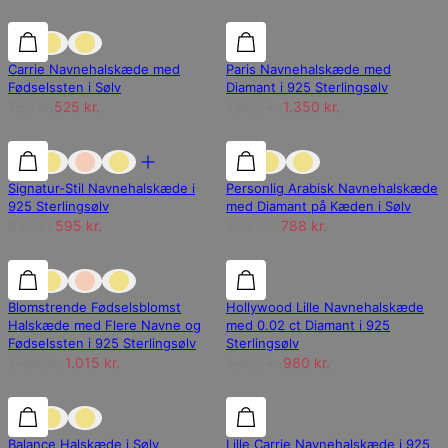
30% rabat
30% rabat
25% rabat
Carrie Navnehalskæde med
Paris Navnehalskæde med
Fødselssten i Sølv
Diamant i 925 Sterlingsølv
750 kr.
525 kr.
1.800 kr.
1.350 kr.
30% rabat
30% rabat
25% rabat
Signatur-Stil Navnehalskæde i
Personlig Arabisk Navnehalskæde
925 Sterlingsølv
med Diamant på Kæden i Sølv
850 kr.
595 kr.
1.051 kr.
788 kr.
30% rabat
30% rabat
30% rabat
Blomstrende Fødselsblomst
Hollywood Lille Navnehalskæde
Halskæde med Flere Navne og
med 0.02 ct Diamant i 925
Fødselssten i 925 Sterlingsølv
Sterlingsølv
1.450 kr.
1.015 kr.
1.400 kr.
980 kr.
30% rabat
30% rabat
30% rabat
Balance Halskæde i Sølv
Lille Carrie Navnehalskæde i 925