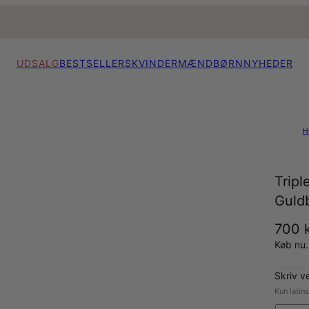
UDSALG
BESTSELLERS
KVINDER
MÆND
BØRN
NYHEDER
H
Tripl
Guld
700 k
Køb nu.
Skriv v
Kun latin