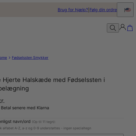
Brug for hjælp?
Følg din ordre
ome
Fødselssten Smykker
e Hjerte Halskæde med Fødselssten i
belægning
r.
 Betal senere med Klarna
enligst navn/ord
(Op til 11 tegn):
sk alfabet A-Z, a-z og 0-9 understøttes - ingen specialtegn