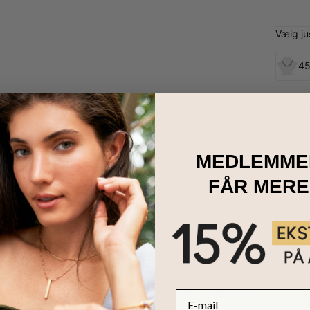
Vælg j
45
Dels
MEDLEMME
FÅR MERE
dstemødre elsker vores Triple Hjertesmykke med Fødselssten i 18kt.
de hjerter. Vælg op til tre navne eller meningsfulde ord til indgrav
te. Mulighederne er virkelig endeløse, så denne halskæde har et utrol
et af 18k forgyldt 0.925 sterlingsølv og hænger fra en matchende 18
E-mail
tte design er også tilgængeligt i
sterlingsølv
og
10k guld
. Du kan ogs