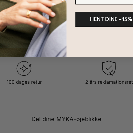
HENT DINE –15%
100 dages retur
2 års reklamationsret
Del dine MYKA-øjeblikke