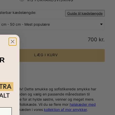
usterbar kædelængde:
Guide til kædelængde
 cm - 50 cm - Mest populære
um
:
700 kr.
LÆG I KURV
R
 Forgyldt Sølv! Dette smukke og sofistikerede smykke har
ering på halskæden og vælg en passende månedssten til
igt potentiale for at hylde søstre, venner og meget mere.
k forgyldt Rollokæde. Vil du se flere mor
halskæder med
å finde halskæden i vores
kollektion af mor smykker
.