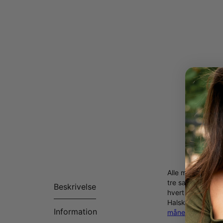
Alle mødre og be
tre sammenflette
Beskrivelse
hvert enkelt hjer
Halskæden er lav
Information
månedssten
? De