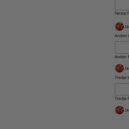
Første 
Ja
Anden i
Anden f
Ja
Tredje 
Tredje 
Ja