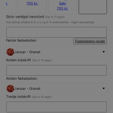
0 kr.
700 kr.
Sølv
700 kr.
Skriv venligst navn/ord
(Op til 11 tegn):
Kun latinsk alfabet A-Z, a-z og 0-9 understøttes - ingen specialtegn
Første fødselssten:
Fødselssten-guide
Januar - Granat
Anden indskrift
(Op til 10 tegn):
Anden fødselssten:
Januar - Granat
Tredje indskrift
(Op til 10 tegn):