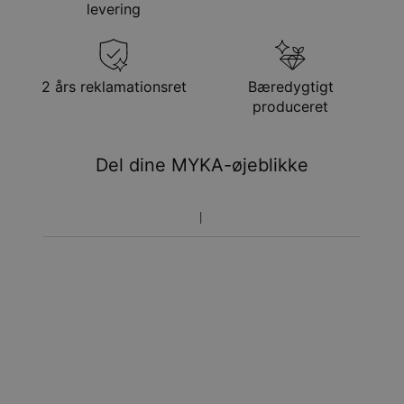
levering
Få det senest
Gratis levering
tir. 25. aug. - ons. 26.
aug.
Få det senest
2 års reklamationsret
Bæredygtigt
Hastelevering
søn. 16. aug. - tir. 18.
produceret
aug.
Du vil ikke blive opkrævet yderligere afgifter.
Del dine MYKA-øjeblikke
Vær opmærksom på at tidsperioden nævnt ovenfor er
inklusivefremstillingen.
Returnering
Bemærk venligst, at personlige smykker er unikke og kun
kan returneres tilombytning eller butikskredit.