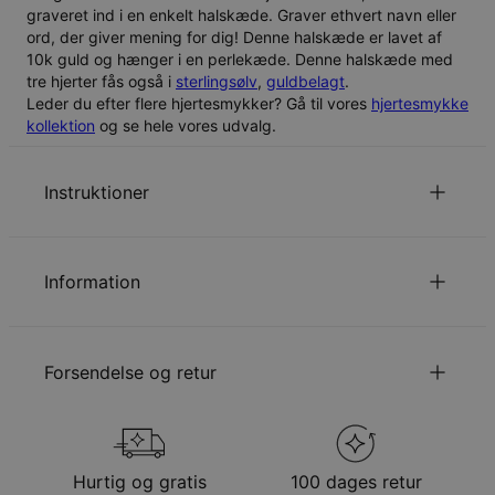
graveret ind i en enkelt halskæde. Graver ethvert navn eller
ord, der giver mening for dig! Denne halskæde er lavet af
10k guld og hænger i en perlekæde. Denne halskæde med
tre hjerter fås også i
sterlingsølv
,
guldbelagt
.
Leder du efter flere hjertesmykker? Gå til vores
hjertesmykke
kollektion
og se hele vores udvalg.
Instruktioner
Ét stort bogstav per navn eller ord.
for at se din kædelængde guide.
Klik her
Information
Læs om vores
.
Sikkerhedspolitik for Børn
ID:
110-01-782-22
Du er velkommen til at kontakte os via
email
med
Hovedmateriale
10k Gult Guld
eventuelle anmodninger eller spørgsmål.
Forsendelse og retur
Udmålinger
33.78mm x 36.07mm
Kædetype
Ankerkæde
Kædelængde
35 cm / 40 cm / 45 cm / 50 cm / 55 cm
Din bestilling vil blive sendt med følgende
Stil/kollektion
Graveret kollektion
forsendelsesmetode
Hypoallergenisk
Nikkelfri
Hurtig og gratis
100 dages retur
Metode
Anslået leveringsdato