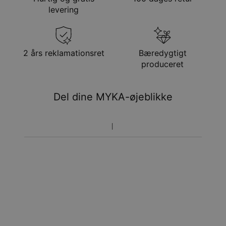
Metode
Anslået leveringsdato
levering
Få det senest
Gratis levering
tor. 20. aug. - fre. 21.
aug.
Få det senest
2 års reklamationsret
Bæredygtigt
Hastelevering
man. 10. aug. - ons.
produceret
12. aug.
Du vil ikke blive opkrævet yderligere afgifter.
Del dine MYKA-øjeblikke
Vær opmærksom på at tidsperioden nævnt ovenfor er
inklusivefremstillingen.
Returnering
Bemærk venligst, at personlige smykker er unikke og kun
kan returneres tilombytning eller butikskredit.