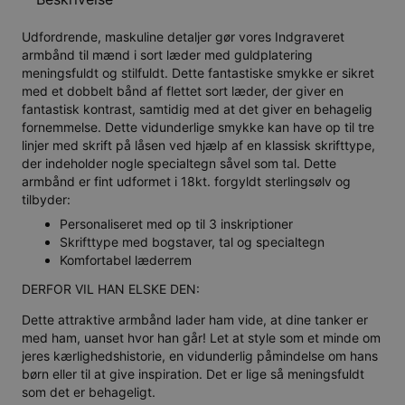
Udfordrende, maskuline detaljer gør vores Indgraveret
armbånd til mænd i sort læder med guldplatering
meningsfuldt og stilfuldt. Dette fantastiske smykke er sikret
med et dobbelt bånd af flettet sort læder, der giver en
fantastisk kontrast, samtidig med at det giver en behagelig
fornemmelse. Dette vidunderlige smykke kan have op til tre
linjer med skrift på låsen ved hjælp af en klassisk skrifttype,
der indeholder nogle specialtegn såvel som tal. Dette
armbånd er fint udformet i 18kt. forgyldt sterlingsølv og
tilbyder:
Personaliseret med op til 3 inskriptioner
Skrifttype med bogstaver, tal og specialtegn
Komfortabel læderrem
DERFOR VIL HAN ELSKE DEN:
Dette attraktive armbånd lader ham vide, at dine tanker er
med ham, uanset hvor han går! Let at style som et minde om
jeres kærlighedshistorie, en vidunderlig påmindelse om hans
børn eller til at give inspiration. Det er lige så meningsfuldt
som det er behageligt.