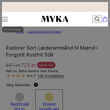
Ikke på lager
Home
Læderarmbånd til Mænd
Explorer Sort Læderarmbånd til Mænd i
Forgyldt Rustfrit Stål
851 kr.
723 kr.
Spare
15
%
Køb nu. Betal senere med Klarna
4.7
148 Anmeldelser
Vælg Materiale:
?
Rustfrit stål
18 karat
383 kr.
forgyldt sølv