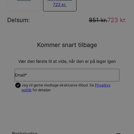
723 kr.
Delsum
:
851 kr.
723 kr.
Kommer snart tilbage
Vær den første til at vide, når den er på lager igen
Email*
Jeg vil gerne modtage eksklusive tilbud. Se
Privatlivs
politik
for detaljer.
GIV MIG BESKED
Beskrivelse